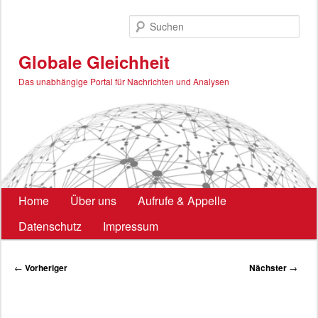
Zum
primären
Such
Inhalt
springen
Globale Gleichheit
Das unabhängige Portal für Nachrichten und Analysen
Hauptmenü
Home
Über uns
Aufrufe & Appelle
Datenschutz
Impressum
Beitragsnavigation
←
Vorheriger
Nächster
→