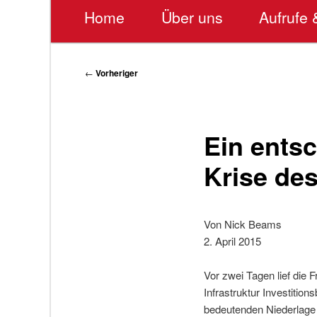
Hauptmenü
Home
Über uns
Aufrufe 
Beitragsnavigation
←
Vorheriger
Ein ents
Krise de
Von Nick Beams
2. April 2015
Vor zwei Tagen lief die 
Infrastruktur Investitio
bedeutenden Niederlage f