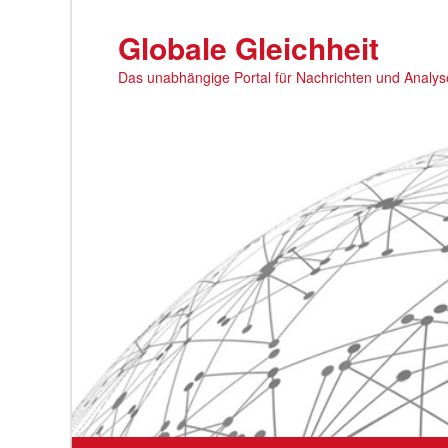
Zum
primären
Globale Gleichheit
Inhalt
Das unabhängige Portal für Nachrichten und Analy
springen