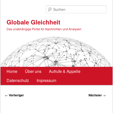
Zum
primären
Such
Inhalt
springen
Globale Gleichheit
Das unabhängige Portal für Nachrichten und Analysen
Hauptmenü
Home
Über uns
Aufrufe & Appelle
Datenschutz
Impressum
Beitragsnavigation
←
Vorheriger
Nächster
→