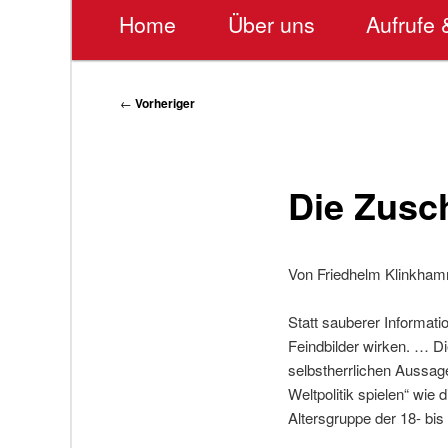
Hauptmenü
Home
Über uns
Aufrufe 
Beitragsnavigation
←
Vorheriger
Die Zusc
Von Friedhelm Klinkham
Statt sauberer Informati
Feindbilder wirken. … Di
selbstherrlichen Aussage
Weltpolitik spielen“ wie
Altersgruppe der 18- bis