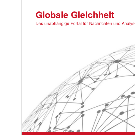
Zum
primären
Globale Gleichheit
Inhalt
Das unabhängige Portal für Nachrichten und Analy
springen