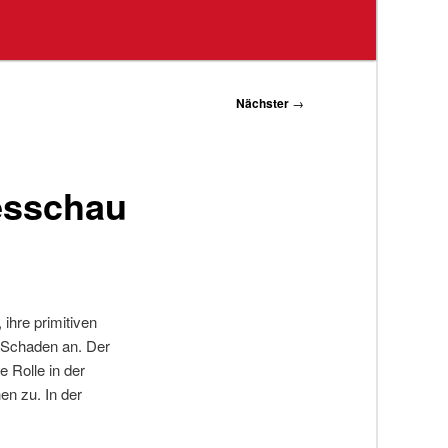
Nächster
→
esschau
ihre primitiven
n Schaden an. Der
 Rolle in der
en zu. In der