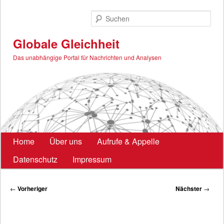
Zum
primären
Such
Inhalt
springen
Globale Gleichheit
Das unabhängige Portal für Nachrichten und Analysen
Hauptmenü
Home
Über uns
Aufrufe & Appelle
Datenschutz
Impressum
Beitragsnavigation
←
Vorheriger
Nächster
→