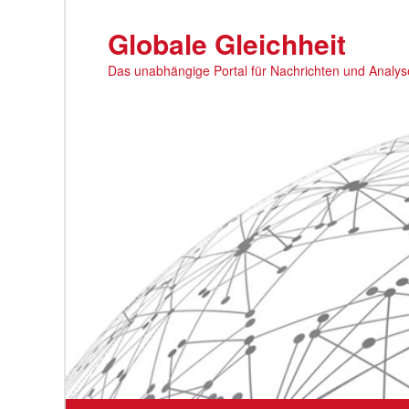
Zum
primären
Globale Gleichheit
Inhalt
Das unabhängige Portal für Nachrichten und Analy
springen