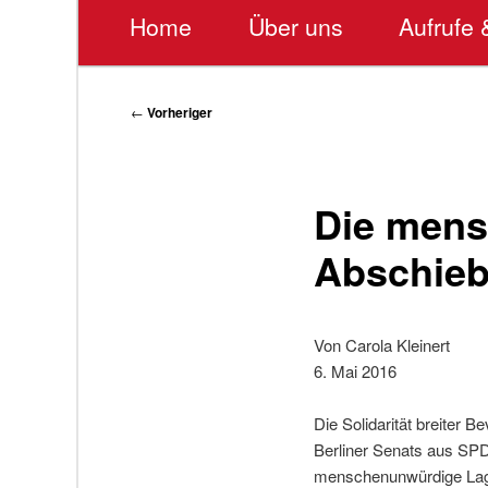
Hauptmenü
Home
Über uns
Aufrufe 
Beitragsnavigation
←
Vorheriger
Die mens
Abschiebe
Von Carola Kleinert
6. Mai 2016
Die Solidarität breiter B
Berliner Senats aus SPD
menschenunwürdige Lager