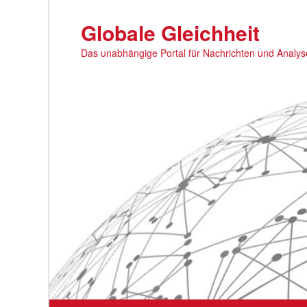
Zum
primären
Globale Gleichheit
Inhalt
Das unabhängige Portal für Nachrichten und Analy
springen