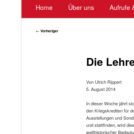
Hauptmenü
Home
Über uns
Aufrufe 
Beitragsnavigation
←
Vorheriger
Die Lehr
Von Ulrich Rippert
5. August 2014
In dieser Woche jährt s
den Kriegskrediten für d
Ausstellungen und Sond
und stattfinden, wird d
welthistorischer Bedeutu