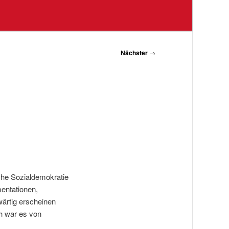
Nächster
→
che Sozialdemokratie
mentationen,
ärtig erscheinen
h war es von