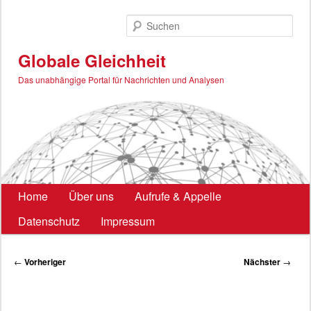
Zum
primären
Such
Inhalt
springen
Globale Gleichheit
Das unabhängige Portal für Nachrichten und Analysen
Hauptmenü
Home
Über uns
Aufrufe & Appelle
Datenschutz
Impressum
Beitragsnavigation
←
Vorheriger
Nächster
→