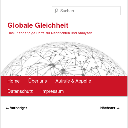
Zum
primären
Such
Inhalt
springen
Globale Gleichheit
Das unabhängige Portal für Nachrichten und Analysen
Hauptmenü
Home
Über uns
Aufrufe & Appelle
Datenschutz
Impressum
Beitragsnavigation
←
Vorheriger
Nächster
→