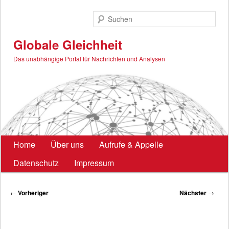
Zum
primären
Such
Inhalt
springen
Globale Gleichheit
Das unabhängige Portal für Nachrichten und Analysen
Hauptmenü
Home
Über uns
Aufrufe & Appelle
Datenschutz
Impressum
Beitragsnavigation
←
Vorheriger
Nächster
→