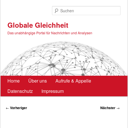
Zum
primären
Such
Inhalt
springen
Globale Gleichheit
Das unabhängige Portal für Nachrichten und Analysen
Hauptmenü
Home
Über uns
Aufrufe & Appelle
Datenschutz
Impressum
Beitragsnavigation
←
Vorheriger
Nächster
→