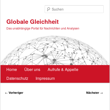
Zum
primären
Such
Inhalt
springen
Globale Gleichheit
Das unabhängige Portal für Nachrichten und Analysen
Hauptmenü
Home
Über uns
Aufrufe & Appelle
Datenschutz
Impressum
Beitragsnavigation
←
Vorheriger
Nächster
→