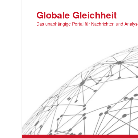
Zum
primären
Globale Gleichheit
Inhalt
Das unabhängige Portal für Nachrichten und Analy
springen