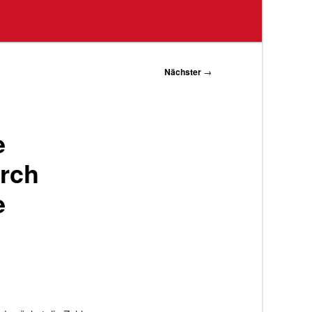
Nächster
→
e
urch
e