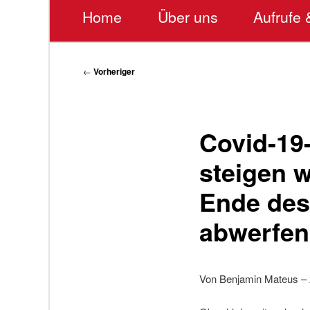
Hauptmenü
Home
Über uns
Aufrufe 
Beitragsnavigation
←
Vorheriger
Covid-19-
steigen w
Ende des
abwerfen
Von Benjamin Mateus – 2