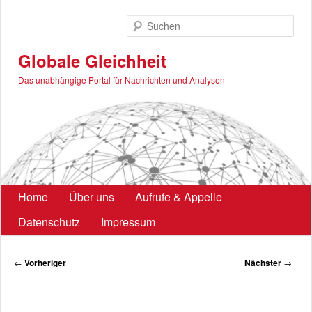
Zum
primären
Such
Inhalt
springen
Globale Gleichheit
Das unabhängige Portal für Nachrichten und Analysen
Hauptmenü
Home
Über uns
Aufrufe & Appelle
Datenschutz
Impressum
Beitragsnavigation
←
Vorheriger
Nächster
→