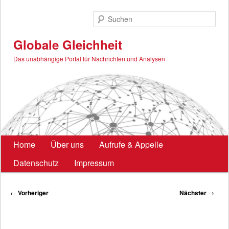
Zum
primären
Such
Inhalt
springen
Globale Gleichheit
Das unabhängige Portal für Nachrichten und Analysen
Hauptmenü
Home
Über uns
Aufrufe & Appelle
Datenschutz
Impressum
Beitragsnavigation
←
Vorheriger
Nächster
→