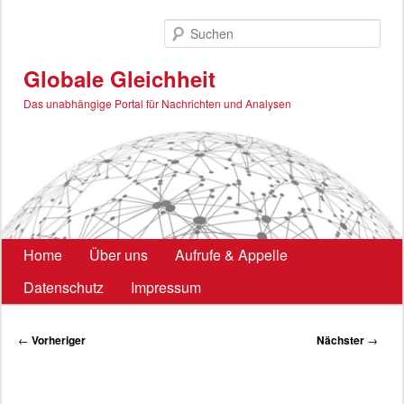
Zum
primären
Such
Inhalt
springen
Globale Gleichheit
Das unabhängige Portal für Nachrichten und Analysen
Hauptmenü
Home
Über uns
Aufrufe & Appelle
Datenschutz
Impressum
Beitragsnavigation
←
Vorheriger
Nächster
→