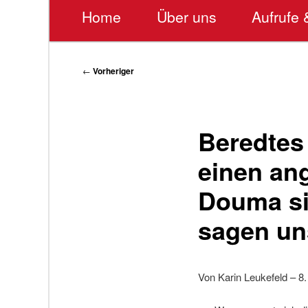
Hauptmenü
Home
Über uns
Aufrufe 
Beitragsnavigation
←
Vorheriger
Beredtes
einen an
Douma si
sagen un
Von Karin Leukefeld – 8