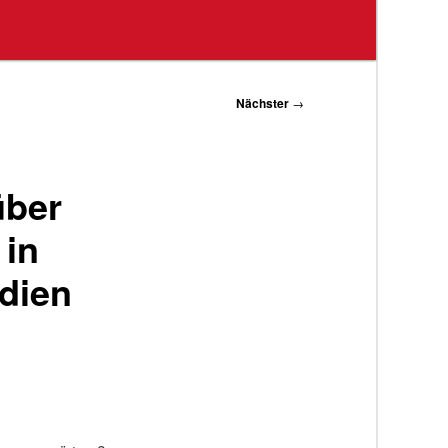
Nächster
→
über
 in
edien