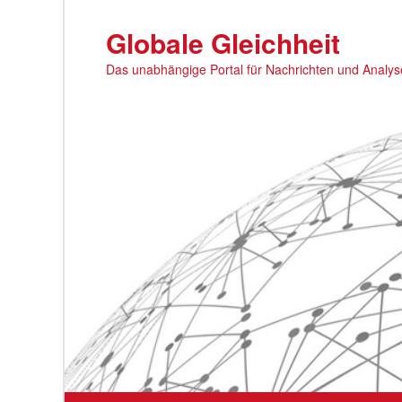
Zum
primären
Globale Gleichheit
Inhalt
Das unabhängige Portal für Nachrichten und Analy
springen