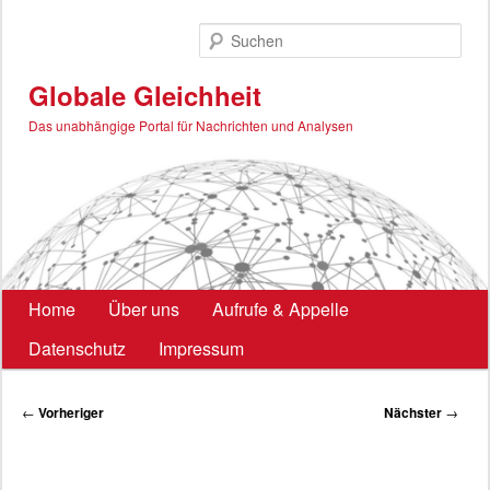
Zum
primären
Such
Inhalt
springen
Globale Gleichheit
Das unabhängige Portal für Nachrichten und Analysen
Hauptmenü
Home
Über uns
Aufrufe & Appelle
Datenschutz
Impressum
Beitragsnavigation
←
Vorheriger
Nächster
→